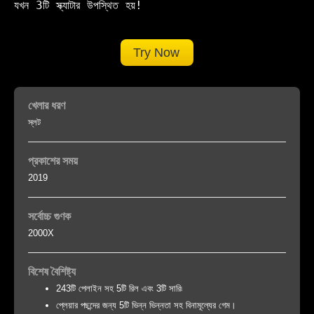
যখন 3টি স্ক্যাটার উপস্থিত হয়!
Try Now
খেলার ধরণ
স্লট
প্রকাশের সময়
2019
সর্বোচ্চ গুণক
2000X
বিশেষ বৈশিষ্ট্য
243টি পেলাইন সহ 5টি রিল এবং 3টি সারি৷
প্লেয়ার পছন্দের জন্য 5টি ভিন্ন ভিন্নতা সহ বিনামূল্যের গেম।