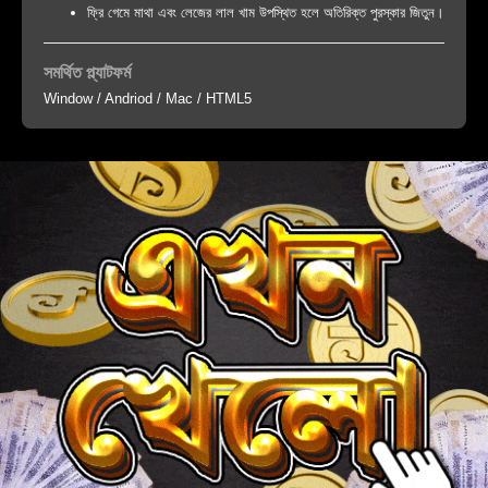
ফ্রি গেমে মাথা এবং লেজের লাল খাম উপস্থিত হলে অতিরিক্ত পুরস্কার জিতুন।
সমর্থিত প্ল্যাটফর্ম
Window / Andriod / Mac / HTML5